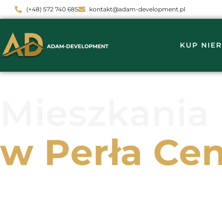
(+48) 572 740 685
kontakt@adam-development.pl
KUP NIE
Mieszkania
w Perła Ce
Czterdzieści siedem komfortowych mieszkań z po
ogródki ( do 105 m2) w sąsiedztwie Centrum Przes
Doskonała lokalizacja, nowoczesna architektura