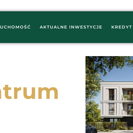
RUCHOMOŚĆ
AKTUALNE INWESTYCJE
KREDYT
ntrum
dziemnym garażem, duże
iadkowego i Dworca PKP.
 i wygoda życia w sercu